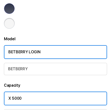
Model
BETBERRY LOGIN
BETBERRY
Capacity
X 5000