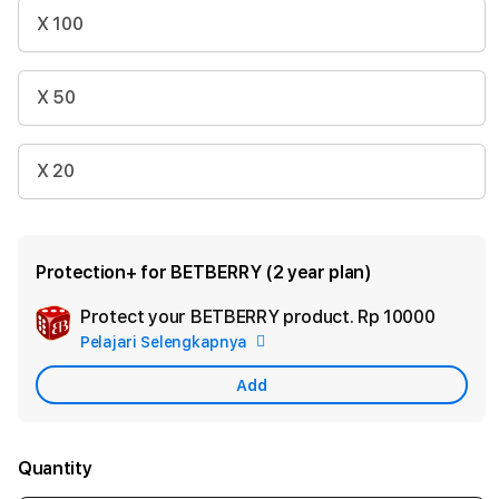
X 100
X 50
X 20
Protection+ for BETBERRY (2 year plan)
Protect your BETBERRY product.
Rp 10000
Add
Pelajari Selengkapnya
Apple
Care
Add
Quantity