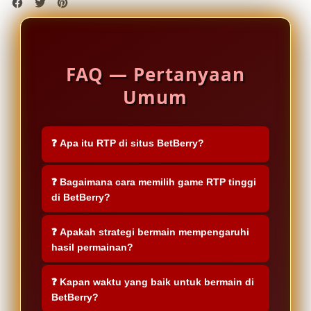
FAQ — Pertanyaan
Umum
❓ Apa itu RTP di situs BetBerry?
RTP atau Return to Player adalah
❓ Bagaimana cara memilih game RTP tinggi
persentase pengembalian teoritis dari
di BetBerry?
sebuah permainan dalam jangka
panjang. Semakin tinggi RTP, semakin
Pilih permainan yang memiliki informasi
❓ Apakah strategi bermain mempengaruhi
besar peluang permainan memberikan
RTP transparan, provider populer, serta
hasil permainan?
hasil yang lebih baik.
riwayat permainan yang stabil agar
pengalaman bermain lebih optimal.
Strategi membantu pemain mengatur
❓ Kapan waktu yang baik untuk bermain di
modal, waktu bermain, dan pemilihan
BetBerry?
game agar permainan lebih terkontrol